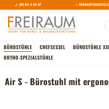
(06 61) 5 94 67
VERKAUFSAUSSTELL
m Hauptinhalt springen
Zur Suche springen
Zur Hauptnavigation springen
BÜROSTÜHLE
CHEFSESSEL
BÜROSTÜHLE XX
ORTHO-SPEZIALSTÜHLE
Air S - Bürostuhl mit ergo