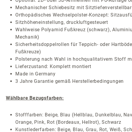
Optional: 2D- oder 3D-Armlehnen mit PU-Auflage o
Mechanischer Schiebesitz mit Sitztiefenverstellbar
Orthopädisches Wechselpolster-Konzept: Sitzausf
Sitzhöheneinstellung, druckluftgesteuert
Wahlweise Polyamid Fußkreuz (schwarz), Aluminium
Mechanik)
Sicherheitsdoppelrollen für Teppich- oder Hartböde
Fußkreuze)
Polsterung nach Wahl in hochqualitativem Stoff mi
Lieferzustand: Komplett montiert
Made in Germany
3 Jahre Garantie gemäß Herstellerbedingungen
Wählbare Bezugsfarben:
Stofffarben: Beige, Blau (Hellblau, Dunkelblau, Nav
Orange, Pink, Rot (Bordeaux, Hellrot), Schwarz
Kunstlederfarben: Beige, Blau, Grau, Rot, Weiß, Sc