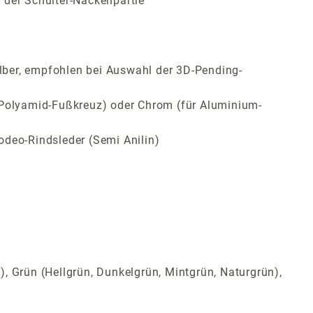
 der Schulter-Nackenpartie
lber, empfohlen bei Auswahl der 3D-Pending-
ür Polyamid-Fußkreuz) oder Chrom (für Aluminium-
odeo-Rindsleder (Semi Anilin)
t), Grün (Hellgrün, Dunkelgrün, Mintgrün, Naturgrün),