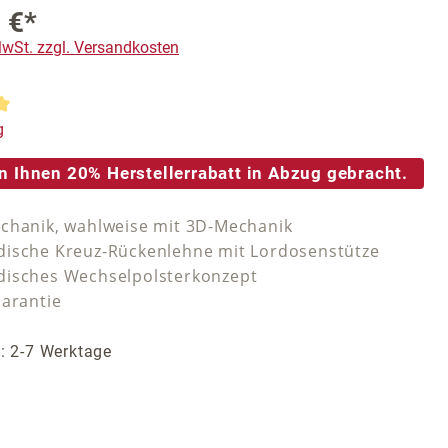
 €*
 MwSt. zzgl. Versandkosten
tliche Bewertung von 5 von 5 Sternen
g
n Ihnen 20% Herstellerrabatt in Abzug gebracht.
chanik, wahlweise mit 3D-Mechanik
ische Kreuz-Rückenlehne mit Lordosenstütze
isches Wechselpolsterkonzept
Garantie
t: 2-7 Werktage