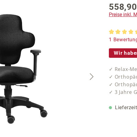
558,90
Preise inkl.
Durchschnit
1 Bewertun
Wir habe
✓ Relax-Me
✓ Orthopäd
✓ Orthopäd
✓ 3 Jahre 
Lieferzei