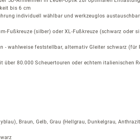
der 5D-Armlehnen in Leder-Optik zur optimalen Entlastung
keit bis 6 cm
ührung individuell wählbar und werkzeuglos austauschbar
-Fußkreuze (silber) oder XL-Fußkreuze (schwarz oder si
n - wahlweise feststellbar, alternativ Gleiter schwarz (f
t über 80.000 Scheuertouren oder echtem italienischen R
yblau), Braun, Gelb, Grau (Hellgrau, Dunkelgrau, Anthrazi
hwarz