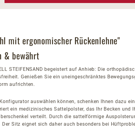
uhl mit ergonomischer Rückenlehne"
h & bewährt
LL STEIFENSAND begeistert auf Anhieb: Die orthopädisch
reiheit. Genießen Sie ein uneingeschränktes Bewegungsge
orm aufrichten.
n Konfigurator auswählen können, schenken Ihnen dazu ei
griert ein medizinisches Sattelpolster, das Ihr Becken und 
Oberschenkel verteilt. Durch die sattelförmige Auspolsteru
. Der Sitz eignet sich daher auch besonders bei Hüftprob