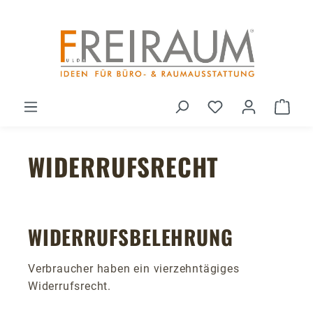
Zum Hauptinhalt springen
Du hast 0 Produ
Ware
WIDERRUFSRECHT
WIDERRUFSBELEHRUNG
Verbraucher haben ein vierzehntägiges
Widerrufsrecht.