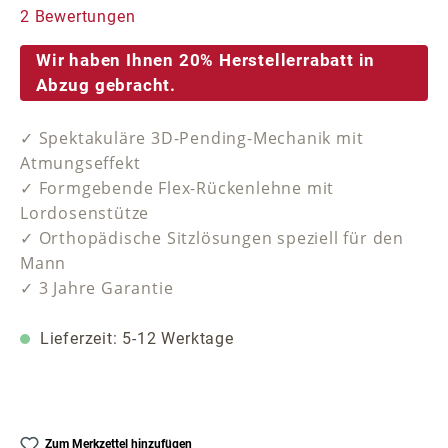
Durchschnittliche Bewertung von 5 von 5 Sternen
2 Bewertungen
Wir haben Ihnen 20% Herstellerrabatt in
Abzug gebracht.
✓ Spektakuläre 3D-Pending-Mechanik mit
Atmungseffekt
✓ Formgebende Flex-Rückenlehne mit
Lordosenstütze
✓ Orthopädische Sitzlösungen speziell für den
Mann
✓ 3 Jahre Garantie
Lieferzeit: 5-12 Werktage
Zum Merkzettel hinzufügen