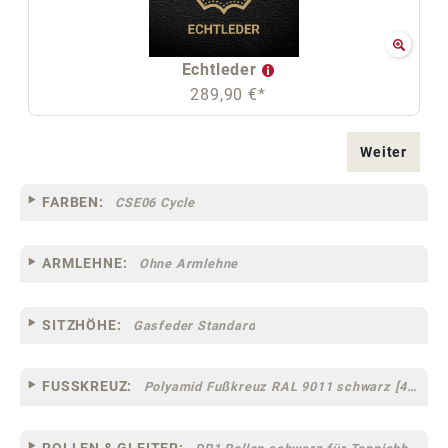
Echtleder
289,90 €*
Weiter
FARBEN:
CSE06 Cycle
ARMLEHNE:
Ohne Armlehne
SITZHÖHE:
Gasfeder Standard
FUSSKREUZ:
Polyamid Fußkreuz RAL 9011 schwarz [44]
ROLLEN & GLEITER: