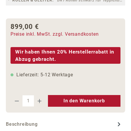
DR1 Rollen schwarz für Teppichböden [10]
899,00 €
Regulärer Preis:
Preise inkl. MwSt. zzgl. Versandkosten
Wir haben Ihnen 20% Herstellerrabatt in
Abzug gebracht.
Lieferzeit: 5-12 Werktage
Produkt Anzahl: Gib den gewünschten We
In den Warenkorb
Beschreibung