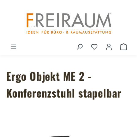
Zum Hauptinhalt springen
Du hast 0 Produ
Ware
Ergo Objekt ME 2 -
Konferenzstuhl stapelbar
Bildergalerie überspringen