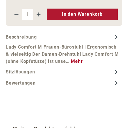
Produkt Anzahl: Gib den gewünschten We
In den Warenkorb
Beschreibung
Lady Comfort M Frauen-Bürostuhl | Ergonomisch
& vielseitig Der Damen-Drehstuhl Lady Comfort M
(ohne Kopfstütze) ist unse…
Mehr
Sitzlösungen
Bewertungen