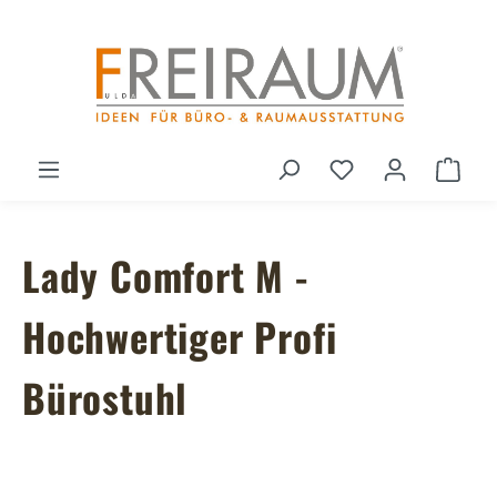
Zum Hauptinhalt springen
Du hast 0 Produ
Ware
Lady Comfort M -
Hochwertiger Profi
Bürostuhl