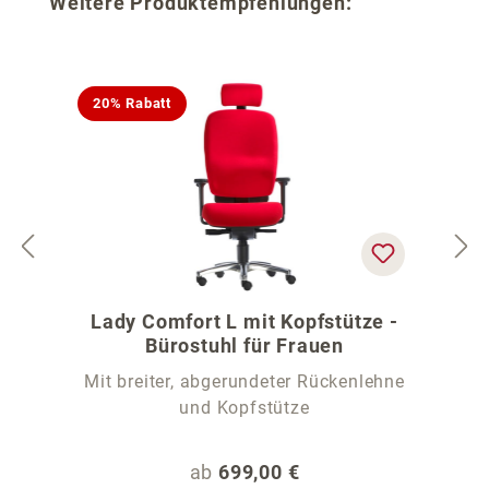
Produktgalerie überspringen
Weitere Produktempfehlungen:
20% Rabatt
Lady Comfort L mit Kopfstütze -
Bürostuhl für Frauen
Mit breiter, abgerundeter Rückenlehne
und Kopfstütze
Regulärer Preis:
ab
699,00 €