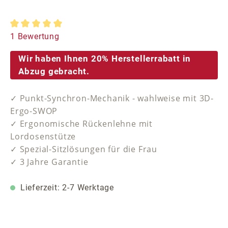
Durchschnittliche Bewertung von 5 von 5 Sternen
1 Bewertung
Wir haben Ihnen 20% Herstellerrabatt in
Abzug gebracht.
✓ Punkt-Synchron-Mechanik - wahlweise mit 3D-
Ergo-SWOP
✓ Ergonomische Rückenlehne mit
Lordosenstütze
✓ Spezial-Sitzlösungen für die Frau
✓ 3 Jahre Garantie
Lieferzeit: 2-7 Werktage