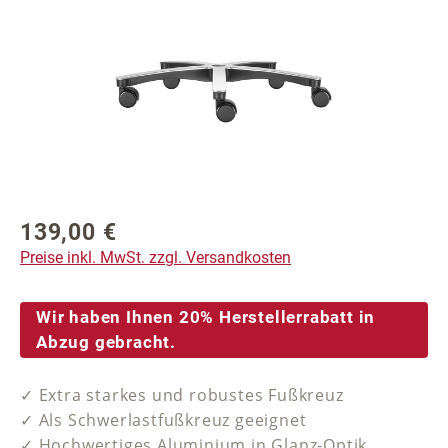
139,00 €
Regulärer Preis:
Preise inkl. MwSt. zzgl. Versandkosten
Wir haben Ihnen 20% Herstellerrabatt in
Abzug gebracht.
✓ Extra starkes und robustes Fußkreuz
✓ Als Schwerlastfußkreuz geeignet
✓ Hochwertiges Aluminium in Glanz-Optik