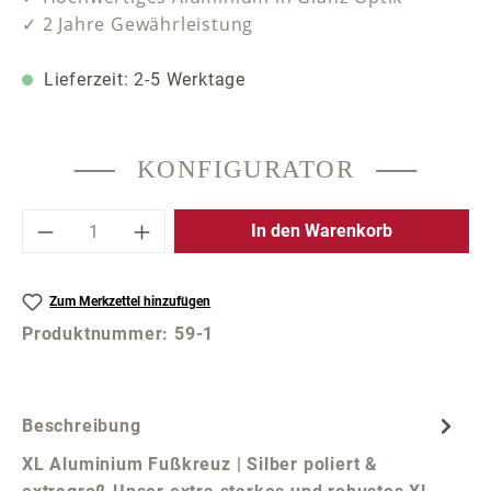
✓ 2 Jahre Gewährleistung
Lieferzeit: 2-5 Werktage
KONFIGURATOR
Produkt Anzahl: Gib den gewünschten Wer
In den Warenkorb
Zum Merkzettel hinzufügen
Produktnummer:
59-1
Beschreibung
XL Aluminium Fußkreuz | Silber poliert &