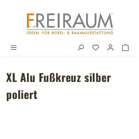
Zum Hauptinhalt springen
Du hast 0 Produ
Ware
XL Alu Fußkreuz silber
poliert
Bildergalerie überspringen