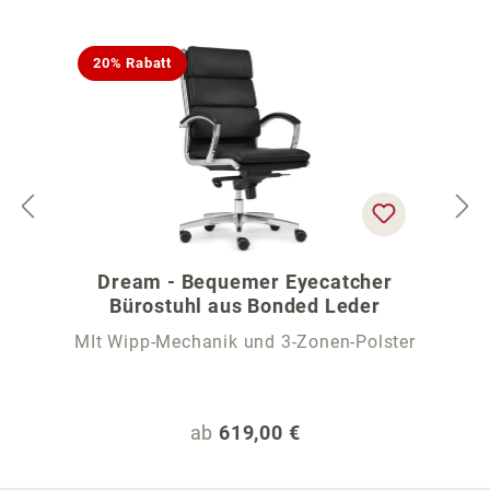
20% Rabatt
Dream - Bequemer Eyecatcher
Bürostuhl aus Bonded Leder
MIt Wipp-Mechanik und 3-Zonen-Polster
Regulärer Preis:
ab
619,00 €