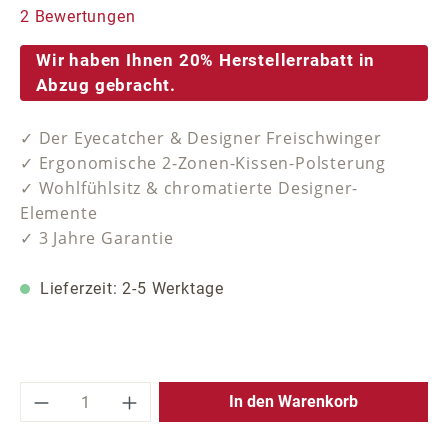
Durchschnittliche Bewertung von 5 von 5 Sternen
2 Bewertungen
Wir haben Ihnen 20% Herstellerrabatt in
Abzug gebracht.
✓ Der Eyecatcher & Designer Freischwinger
✓ Ergonomische 2-Zonen-Kissen-Polsterung
✓ Wohlfühlsitz & chromatierte Designer-
Elemente
✓ 3 Jahre Garantie
Lieferzeit: 2-5 Werktage
Produkt Anzahl: Gib den gewünschten Wer
In den Warenkorb