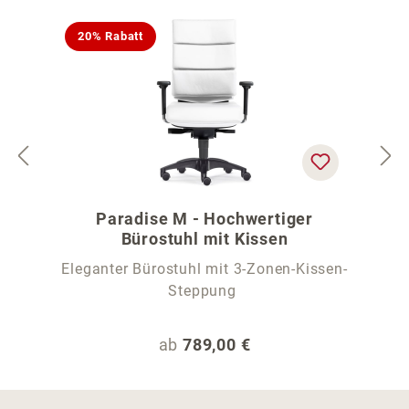
20% Rabatt
Paradise M - Hochwertiger
Bürostuhl mit Kissen
Eleganter Bürostuhl mit 3-Zonen-Kissen-
Steppung
Regulärer Preis:
ab
789,00 €