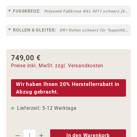
FUSSKREUZ:
Polyamid Fußkreuz RAL 9011 schwarz [44]
ROLLEN & GLEITER:
DR1 Rollen schwarz für Teppichböden [10]
749,00 €
Regulärer Preis:
Preise inkl. MwSt. zzgl. Versandkosten
Wir haben Ihnen 20% Herstellerrabatt in
Abzug gebracht.
Lieferzeit: 5-12 Werktage
Produkt Anzahl: Gib den gewünschten We
In den Warenkorb