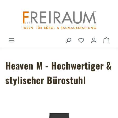
Zum Hauptinhalt springen
Du hast 0 Produ
Ware
Heaven M - Hochwertiger &
stylischer Bürostuhl
Bildergalerie überspringen