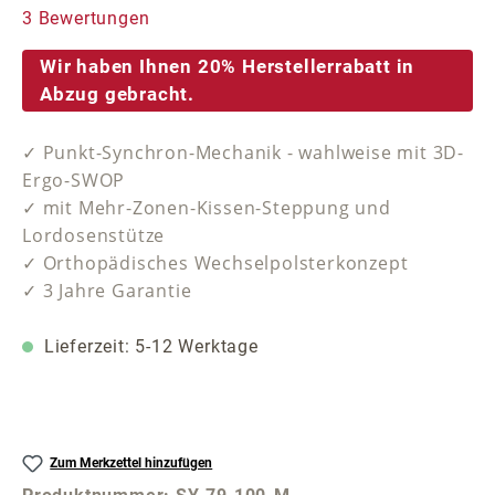
Durchschnittliche Bewertung von 5 von 5 Sternen
3 Bewertungen
Wir haben Ihnen 20% Herstellerrabatt in
Abzug gebracht.
✓ Punkt-Synchron-Mechanik - wahlweise mit 3D-
Ergo-SWOP
✓ mit Mehr-Zonen-Kissen-Steppung und
Lordosenstütze
✓ Orthopädisches Wechselpolsterkonzept
✓ 3 Jahre Garantie
Lieferzeit: 5-12 Werktage
Zum Merkzettel hinzufügen