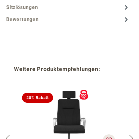
Sitzlösungen
Bewertungen
Produktgalerie überspringen
Weitere Produktempfehlungen:
20% Rabatt