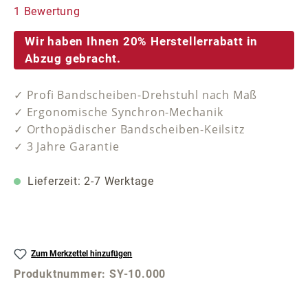
Durchschnittliche Bewertung von 5 von 5 Sternen
1 Bewertung
Wir haben Ihnen 20% Herstellerrabatt in
Abzug gebracht.
✓ Profi Bandscheiben-Drehstuhl nach Maß
✓ Ergonomische Synchron-Mechanik
✓ Orthopädischer Bandscheiben-Keilsitz
✓ 3 Jahre Garantie
Lieferzeit: 2-7 Werktage
Zum Merkzettel hinzufügen
Produktnummer:
SY-10.000